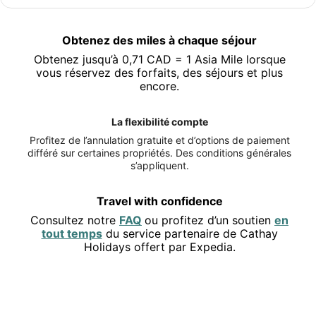
Partez pour Hong Kong
Économisez 10 % ou plus sur certains hôtels à Hong Kong
Obtenez des miles à chaque séjour
et obtenez des miles en cours de route.
Obtenez jusqu’à 0,71 CAD = 1 Asia Mile lorsque
Voir les offres
vous réservez des forfaits, des séjours et plus
encore.
La flexibilité compte
Profitez de l’annulation gratuite et d’options de paiement
différé sur certaines propriétés. Des conditions générales
s’appliquent.
Travel with confidence
Consultez notre
FAQ
ou profitez d’un soutien
en
tout temps
du service partenaire de Cathay
Holidays offert par Expedia.
EXPLOREZ LE CANADA